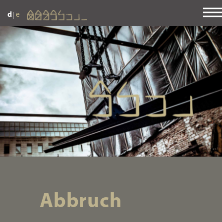
|
d
e
Abbruch